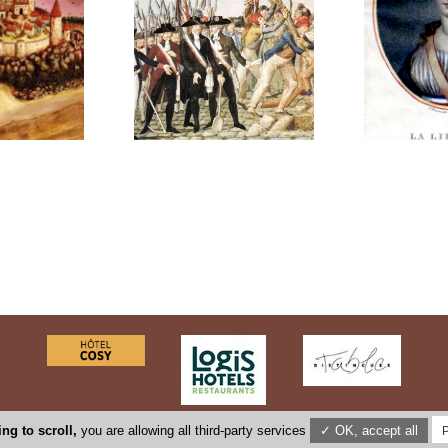
ng to scroll,
you are allowing all third-party services
✓ OK, accept all
P