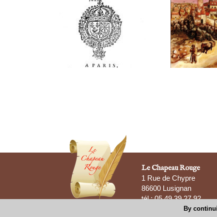
Le Chapeau Rouge
1 Rue de Chypre
86600 Lusignan
tél : 05 49 39 27 92
By continui